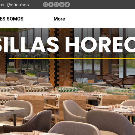
@oficolsas
NES SOMOS
More