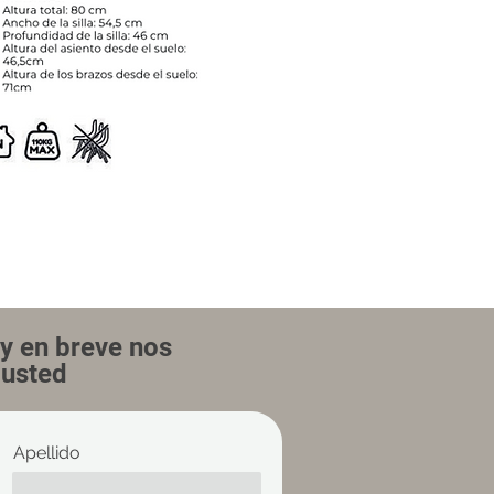
y en breve nos
usted
Apellido